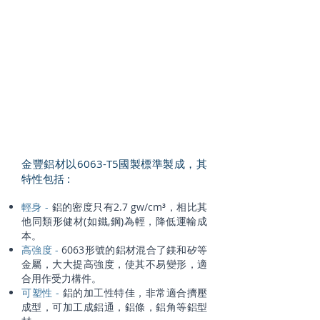
金豐鋁材以6063-T5國製標準製成，其
特性包括 :
輕身 -
鋁的密度只有2.7 gw/cm³，相比其
他同類形健材(如鐵,鋼)為輕，降低運輸成
本。
高強度 -
6063形號的鋁材混合了鎂和矽等
金屬，大大提高強度，使其不易變形，適
合用作受力構件。
可塑性 -
鋁的加工性特佳，非常適合擠壓
成型，可加工成鋁通，鋁條，鋁角等鋁型