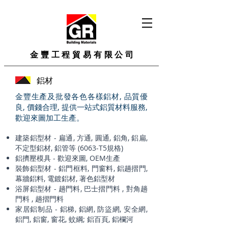
金豐工程貿易有限公司
鋁材
金豐生產及批發各色各樣鋁材, 品質優
良, 價錢合理, 提供一站式鋁質材料服務,
歡迎來圖加工生產。
建築鋁型材 - 扁通, 方通, 圓通, 鋁角, 鋁扁,
不定型鋁材, 鋁管等 (6063-T5規格)
鋁擠壓模具 - 歡迎來圖, OEM生產
裝飾鋁型材 - 鋁門框料, 門窗料, 鋁趟摺門,
幕牆鋁料, 電鍍鋁材, 著色鋁型材
浴屏鋁型材 - 趟門料, 巴士摺門料 , 對角趟
門料 , 趟摺門料
家居鋁制品 - 鋁梯, 鋁網, 防盜網, 安全網,
鋁門, 鋁窗, 窗花, 蚊綱; 鋁百頁, 鋁欄河