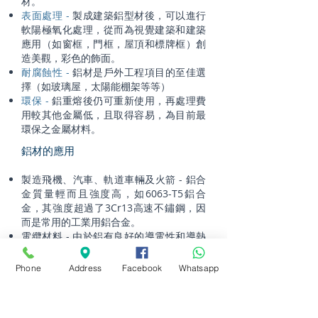
材。
表面處理 -
製成建築鋁型材後，可以進行
軟陽極氧化處理，從而為視覺建築和建築
應用（如窗框，門框，屋頂和標牌框）創
造美觀，彩色的飾面。
耐腐蝕性 -
鋁材是戶外工程項目的至佳選
擇（如玻璃屋，太陽能棚架等等）
環保 -
鋁重熔後仍可重新使用，再處理費
用較其他金屬低，且取得容易，為目前最
環保之金屬材料。
鋁材的應用
製造飛機、汽車、軌道車輛及火箭 - 鋁合
金質量輕而且強度高，如6063-T5鋁合
金，其強度超過了3Cr13高速不鏽鋼，因
而是常用的工業用鋁合金。
電纜材料 - 由於鋁有良好的導電性和導熱
性，可用作超高電壓的電纜材料。高純鋁
具有更優良的性能。
Phone
Address
Facebook
Whatsapp
冶煉高熔點金屬以及鐵路鋪設 - 鋁在高溫
時的還原性極強，可以用於冶煉高熔點金
屬以及鐵路鋪設時的臨時煉鐵。